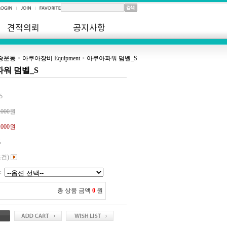
견적의뢰
공지사항
중운동
>
아쿠아장비 Equipment
>
아쿠아파워 덤벨_S
워 덤벨_S
5
,000
원
,000
원
%
조건)
:
총 상품 금액
0
원