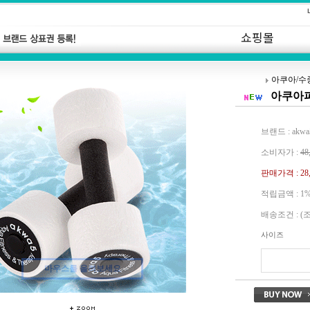
쇼핑몰
아쿠아/수
아쿠아파
브랜드 : akwa
소비자가 :
48
판매가격 :
28
적립금액 :
1
배송조건 : (
사이즈
마우스를 올려보세요