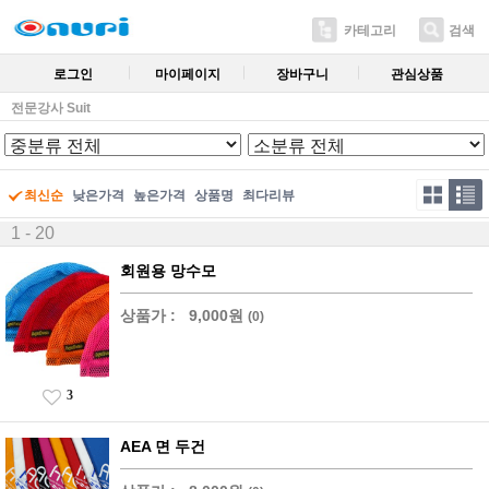
카테고리
검색
로그인
마이페이지
장바구니
관심상품
전문강사 Suit
최신순
낮은가격
높은가격
상품명
최다리뷰
1 - 20
회원용 망수모
상품가 :
9,000원
(0)
3
AEA 면 두건