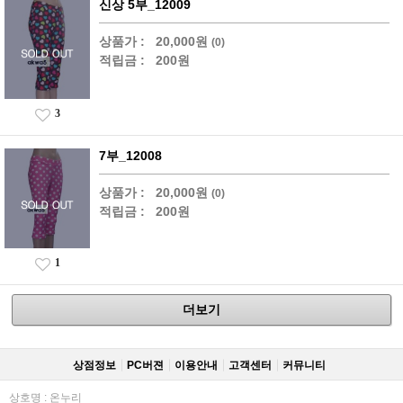
신상 5부_12009
상품가 :
20,000원
(0)
적립금 :
200원
3
7부_12008
상품가 :
20,000원
(0)
적립금 :
200원
1
더보기
상점정보
PC버젼
이용안내
고객센터
커뮤니티
상호명 : 온누리