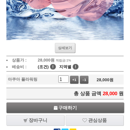
상세보기
상품가 :
28,000
원
적립금:1%
배송비 :
(조건)
!
지역별
!
아쿠아 플라워링
28,000
원
+1
-1
총 상품 금액
28,000
원
구매하기
장바구니
관심상품