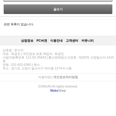
글쓰기
관련 목록이 없습니다.
상점정보
PC버젼
이용안내
고객센터
커뮤니티
상호명 : 온누리
대표 : 최공진 | 개인정보 보호 책임자 : 최공진
사업자등록번호 :111-02-35633 | 통신판매업신고번호 : 제2025-고양일산서-1415
호
전화 : 031-922-0365 | 팩스 :
주소 : 경기도 고양시 일산서구 덕이동 1274-4 나동
이용약관
|
개인정보처리방침
ⓒONURI All rights reserved.
Make
Shop