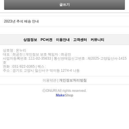
글쓰기
2023년 추석 배송 안내
상점정보
PC버젼
이용안내
고객센터
커뮤니티
상호명 : 온누리
대표 : 최공진 | 개인정보 보호 책임자 : 최공진
사업자등록번호 :111-02-35633 | 통신판매업신고번호 : 제2025-고양일산서-1415
호
전화 : 031-922-0365 | 팩스 :
주소 : 경기도 고양시 일산서구 덕이동 1274-4 나동
이용약관
|
개인정보처리방침
ⓒONURI All rights reserved.
Make
Shop